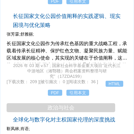
PDF
引用本文
化信息生态，通过夯实数字基础设施以跨越接入壁垒，并
通过建立保护性开发的协同治理机制以引导资本向善，从
长征国家文化公园价值阐释的实践逻辑、现实
而在数字空间实现文化传承与时代创新的有机统一。
困境与优化策略
张芳霖;舒雅丽;
长征国家文化公园作为传承红色基因的重大战略工程，承
载着传承长征精神、保护红色文物、凝聚民族力量、赋能
区域发展的核心使命，其实现的关键在于价值阐释，这是
推动长征精神从历史记忆向当代传承实践转化的根本路
2026 年 03 期 v.57 ; 国家社会科学基金重大项目“近代长江
中游地区（湘鄂赣）商会档案资料整理与研
径。长征国家文化公园的价值根植于波澜壮阔的历史实
究”（17ZDA199）
践，其价值结构呈现为物质载体与精神实质的相互依存、
[下载次数： 209 ]
[被引频次： 0 ]
[阅读次数： 36 ]
HTML
辩证统一，价值实现则取决于当代实践中对这份精神遗产
PDF
引用本文
的创造性转化与意义激活。在抽象理论与具体现实的辩证
互动中，价值阐释发挥着桥梁作用，它具体展开为一个从
政治与社会
认知到认同再到行为的辩证运动过程。针对当前阐释实践
中存在的现实困境，应该从人民性、实践性、多元协同、
全球化与数字化对主权国家伦理的深度挑战
动态循环四个维度优化路径，并在实践—认识—再实践的
靳凤林;肖语;
辩证运动中推动长征精神真正实现知行转化。