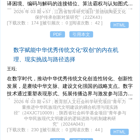
译困境、编码与解码的连接错位、算法霸权与认知图式的
固化等交织构成的认知壁垒。中华优秀传统文化国际传播
2026 年 03 期 v.57 ; 江西省智库研究项目“景德镇陶瓷文化
保护传承创新对策研究”（22ZK43）
的认知壁垒源于传播权力结构的不对称、受众认知惯性与
[下载次数： 174 ]
[被引频次： 0 ]
[阅读次数： 42 ]
HTML
文化图式形成心理防御、媒介生态造成对接障碍等因素。
鉴于此，要突破认知壁垒应该从文化符号的协同转译与认
PDF
引用本文
知对接、叙事逻辑的结构再造与认知调适、智能技术的价
值驯化与认知破壁等角度切入，推动形成国际受众对中华
数字赋能中华优秀传统文化“双创”的内在机
优秀传统文化的感知—理解—认同的累积性传播效应。
理、现实挑战与路径选择
王珏;
在数字时代，推动中华优秀传统文化创造性转化、创新性
发展，是赓续中华文脉、建设文化强国的战略支点。数字
技术通过重塑表现形式、拓展传播边界与激发参与活力，
为“双创”注入了强劲动能。与此同时，实践进程中面临系
2026 年 03 期 v.57 ; 教育部人文社会科学研究项目“青年力
量推进中华民族现代文明建设的耦合机理与现实路
列现实挑战：算法偏好的流量逻辑易使有深度的传统文化
径”（24XJC710009）; 陕西省社会科学基金项目“青年参与
内容在信息洪流中被边缘化；数字接入与素养不均形成新
中华民族现代文明建设的逻辑进路与机制建构研
的数字鸿沟，制约了文化的普惠共享；市场资本在追求传
究”（2024A043）
[下载次数： 230 ]
[被引频次： 0 ]
[阅读次数： 44 ]
播效应与商业回报时，侵蚀文化的本真性与精神内核。为
HTML
此，亟须通过构建具有正确价值导向的智能传播体系以优