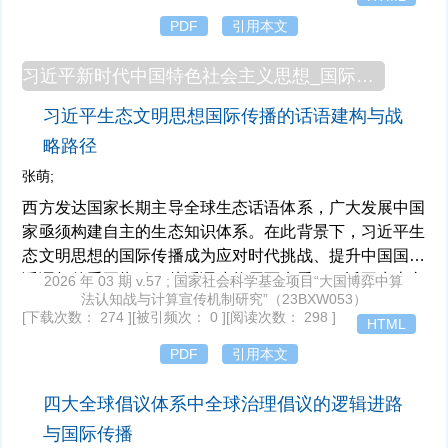
应链韧性和安全水平，构筑向西开放战略新高地推动双循
PDF
引用本文
环高水平动态平衡。在路径上，在“十五五”时期推进国家
战略腹地建设，应培育具有地域优势的战略性新兴产业和
习近平新时代中国特色社会主义思想_国际话语权建设
未来产业，强化安全可控的关键产业备份与战略物资储备
习近平生态文明思想国际传播的话语建构与战
能力，打造国内国际双循环链接的腹地开放型经济体系。
略路径
张萌;
西方发达国家长期主导全球生态话语体系，广大发展中国
家亟须构建自主的生态知识体系。在此背景下，习近平生
态文明思想的国际传播成为应对时代挑战、提升中国国际
话语权的重要指引。从话语建构层面来看，习近平生态文
2026 年 03 期 v.57 ; 国家社会科学基金项目“大国博弈中算
法认知战与计算宣传机制研究”（23BXW053）
明思想的核心在于破立并举，既以人类命运共同体理念深
[下载次数： 274 ]
[被引频次： 0 ]
[阅读次数： 298 ]
HTML
刻解构西方生态帝国主义叙事，又重塑碳等议题的概念内
涵，将气候与碳议题从西方设定的发展制约叙事，转化为
PDF
引用本文
驱动经济转型的关键要素。从战略路径层面来看，习近平
生态文明思想国际传播实践的关键在于身份转换与内外联
四大全球倡议体系中全球治理倡议的逻辑进路
动，即在着力打破西方生态话语垄断、推动中国从全球治
与国际传播
理规则接受者向建构者转变的同时，将生态文明理论创新