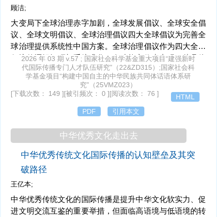
顾洁;
与国内生态文明建设整体布局深度结合。习近平生态文明
思想的话语建构与战略传播路径的协同发力，不仅深化了
大变局下全球治理赤字加剧，全球发展倡议、全球安全倡
全球生态治理的理论与实践，更为重塑公平合理的生态治
议、全球文明倡议、全球治理倡议四大全球倡议为完善全
理新规则贡献了坚实的中国智慧。
球治理提供系统性中国方案。全球治理倡议作为四大全球
倡议的逻辑闭环与系统升华，在功能定位上实现了从具体
2026 年 03 期 v.57 ; 国家社会科学基金重大项目“建强新时
代国际传播专门人才队伍研究”（22&ZD315）;国家社会科
问题回应到系统引领的跃升，在价值取向上完成了从国家
学基金项目“构建中国自主的中华民族共同体话语体系研
本位向人民本位的深刻延展，在议题特性上直面全球治理
究”（25VMZ023）
规则制定权失衡引发的结构性利益分歧。做好全球治理倡
[下载次数： 149 ]
[被引频次： 0 ]
[阅读次数： 76 ]
HTML
议的国际传播，必须把握其与三大全球倡议在功能与价值
PDF
引用本文
上的内在联系和区别。立足比较—演进视角，系统梳理三
大全球倡议在话语叙事、传播主体、分众传播三个方面的
中华优秀文化走出去
经验，可以在此基础上形成全球治理倡议的差异化传播路
径：以制度性叙事确立规则共建者的话语权威，以多元协
中华优秀传统文化国际传播的认知壁垒及其突
同重构传播主体格局，以基于差异化治理赤字与规则共建
破路径
诉求的精细化分众策略实现精准触达，从而为推动全球治
王亿本;
理倡议广泛落地与提升中国全球治理规则塑造能力提供传
播理论支撑。
中华优秀传统文化的国际传播是提升中华文化软实力、促
进文明交流互鉴的重要举措，但面临高语境与低语境的转