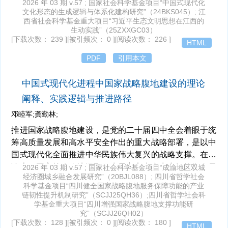
城市，有助于满足人民对美好生活的向往，推进城市内涵
2026 年 03 期 v.57 ; 国家社会科学基金项目“中国式现代化
文化形态的生成逻辑与体系化建构研究”（24BKS045）; 江
式发展，为世界提供中国式现代化城市样板。立足现代化
西省社会科学基金重大项目“习近平生态文明思想在江西的
人民城市的文明维度，针对城市文化资源活化不足、市民
生动实践”（25ZXXGC03）
文明素养参差不齐、城乡文明融合发展受限等问题，要做
[下载次数： 239 ]
[被引频次： 0 ]
[阅读次数： 226 ]
HTML
好活化文章、推进素养工程、促进城乡文明融合发展的实
PDF
引用本文
践路向。着力建设以人民为中心、以崇德向善为导向，实
现高质量发展、高效能治理、高品质生活的城市形态，推
中国式现代化进程中国家战略腹地建设的理论
动城市从外延式扩张转变为内涵式增长，助推现代化人民
阐释、实践逻辑与推进路径
城市建设。
邓睦军;龚勤林;
推进国家战略腹地建设，是党的二十届四中全会着眼于统
筹高质量发展和高水平安全作出的重大战略部署，是以中
国式现代化全面推进中华民族伟大复兴的战略支撑。在理
论上，国家战略腹地汲取马克思主义生产力空间均衡布局
2026 年 03 期 v.57 ; 国家社会科学基金项目“成渝地区双城
经济圈城乡融合发展研究”（20BJL088）; 四川省哲学社会
理论精髓，具有拓展生产力布局战略纵深的新时代大后方
科学基金项目“四川健全国家战略腹地服务保障功能的产业
空间属性，蕴含协调区域经济发展、强化关键产业控制、
链韧性提升机制研究”（SCJJ25QH36）;四川省哲学社会科
拓展内外循环空间的重要功能。在实践上，国家战略腹地
学基金重大项目“四川增强国家战略腹地支撑功能研
究”（SCJJ26QH02）
建设的行动逻辑主要体现为：优化重大生产力布局促进区
[下载次数： 128 ]
[被引频次： 0 ]
[阅读次数： 180 ]
HTML
域经济高质量协调发展，建设关键产业备份提升产业链供