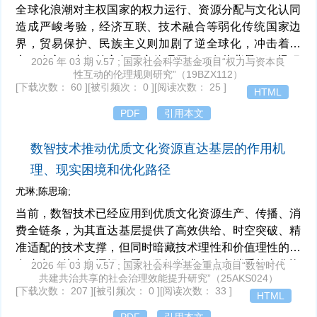
全球化浪潮对主权国家的权力运行、资源分配与文化认同
造成严峻考验，经济互联、技术融合等弱化传统国家边
界，贸易保护、民族主义则加剧了逆全球化，冲击着正
义、自主、责任等主权国家伦理原则。在此背景下，迅猛
2026 年 03 期 v.57 ; 国家社会科学基金项目“权力与资本良
性互动的伦理规则研究”（19BZX112）
发展的数字技术重塑了疆域、人口等传统主权要素，催生
[下载次数： 60 ]
[被引频次： 0 ]
[阅读次数： 25 ]
HTML
数字主权，但数字主权的行使可能引发公民权利受损、政
治黑箱、数字奴役等内部治理问题，还可能加剧技术封建
PDF
引用本文
主义和全球治理规则碎片化程度，损害新兴国家的伦理诉
求。为应对挑战，主权国家需转变理论研究范式，形成共
数智技术推动优质文化资源直达基层的作用机
时性和开放性并存的时空伦理观，并以此指导制度建构、
理、现实困境和优化路径
伦理嵌入和全球参与等治理实践。如此，主权国家方能在
尤琳;陈思瑜;
全球化与数字化的双重冲击下，守护住伦理根基并推动文
明进步。
当前，数智技术已经应用到优质文化资源生产、传播、消
费全链条，为其直达基层提供了高效供给、时空突破、精
准适配的技术支撑，但同时暗藏技术理性和价值理性的内
在张力。从内在逻辑来看，数智技术在生产端重构文化资
2026 年 03 期 v.57 ; 国家社会科学基金重点项目“数智时代
共建共治共享的社会治理效能提升研究”（25AKS024）
源生产逻辑，在传播端重塑文化资源传播体系，在消费端
[下载次数： 207 ]
[被引频次： 0 ]
[阅读次数： 33 ]
HTML
革新文化资源消费体验。由于技术具有双重性，在推动优
质文化资源直达基层的过程中也存在着数智技术与文化资