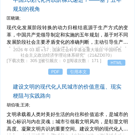
中国式现代化何以阶梯式递进？——基于五年
规划的视角
匡晓璐;
现代化发展阶段转换的动力归根结底源于生产方式的变
革，中国共产党领导制定和实施的五年规划，基于对不同
发展阶段社会主要矛盾变化的准确判断，主动引导生产方
式变革，积极调适生产关系和交换关系，使其持续适应生
2026 年 03 期 v.57 ; 国家社会科学基金重大项目“中国特色
社会主义政治经济学理论体系研究”（21&ZD070）
产力发展要求。我国从“一五”计划到“五五”计划，集中资
[下载次数： 305 ]
[被引频次： 0 ]
[阅读次数： 171 ]
HTML
源建立独立自主的工业体系；从“六五”计划到“十二五”规
划，确立并不断完善社会主义市场经济体制；自“十三
PDF
引用本文
五”规划以来，以新发展理念引领高质量发展。多个规划
期的量变积累推动中国式现代化阶梯式递进。面对中国式
建设文明的现代化人民城市的价值意蕴、现实
现代化阶梯式递进的关键挑战，我国应以转变企业生产方
梗阻与实践路向
式、推进乡村全面振兴、深化经济体制改革、扩大高水平
胡伯项;王涛;
对外开放、统筹高质量发展和高水平安全为战略重点，推
进中国式现代化行稳致远。
文明承载着人类对美好生活的向往和价值追求，是城市的
核心标识与内在灵魂；城市引领着文明风尚，是彰显文明
高度、凝聚文明共识的重要空间。建设文明的现代化人民