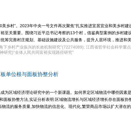
业和美乡村”。2023年中央一号文件再次聚焦“扎实推进宜居宜业和美乡村
裕至关重要。围绕习近平总书记考察的13个村，借鉴典型案例的乡村建
；统筹完善村庄规划、基础设施建设及公共服务，提升人居环境，推进和
共同富裕视角下乡村产业振兴的长效机制研究”(72274089); 江西省哲学社
大精神研究)“全体人民共同富裕实现路径研究”
面板单位根与面板协整分析
成为区域经济理论研究中的一个新课题。如何界定区域物流中哪些因素是促
位根和面板协整方法,实证分析表明:区域物流增长与区域经济增长存在面板协
高物流的服务质量,加快物流的信息化、现代化,繁荣商品市场以扩大潜在的