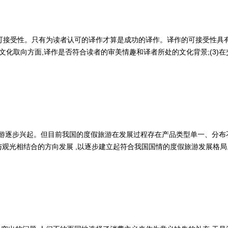
可接受性。只有为读者认可的译作才算是成功的译作。译作的可接受性具
2)在文化取向方面,译作是否符合读者的审美情趣和译者所处的文化背景;(3
旅游逐步兴起。但目前我国的度假旅游在发展过程存在产品类型单一、分布
与观光相结合的方向发展 ,以逐步建立起符合我国国情的度假旅游发展格局