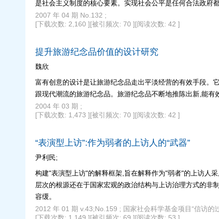
是社会主义制度的核心要素。实现社会公平是任何合法政府都
2007 年 04 期 No.132 ;
[下载次数: 2,160 ]
[被引频次: 70 ]
[阅读次数: 42 ]
提升旅游纪念品价值的设计研究
魏欣
富有创意的设计是让旅游纪念品走出平淡经营的有效手段。它
跟现代潮流的旅游纪念品。旅游纪念品不断地推陈出新,能有
2004 年 03 期 ;
[下载次数: 1,473 ]
[被引频次: 70 ]
[阅读次数: 42 ]
“表演型上访”:作为弱者的上访人的“武器”
尹利民;
构建"表演型上访"的解释框架,旨在解释作为"弱者"的上访
层次的根源还在于国家宏观的政治结构与上访治理方式的非制
容缓。
2012 年 01 期 v.43;No.159 ; 国家社会科学基金项目“信访的
[下载次数: 1,149 ]
[被引频次: 69 ]
[阅读次数: 53 ]