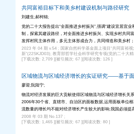
共同富裕目标下和美乡村建设机制与路径研究
刘建生;郝柯锦;
党的二十大报告提出“全面推进乡村振兴”,强调“建设宜居宜
制，探索其建设路径，对全面推进乡村振兴、实现乡村共同富
发挥村民主体作用，多元主体形成合力，共同缔造和美乡村
系；重塑乡村价值，凸显乡村“和”文化，为和美乡村铸魂。
2023 年 04 期 v.54 ; 国家自然科学基金面上项目“
新”(22SKJD03); 教育部哲学社会科学研究专项(党的二十
[下载次数: 2,709 ]
[被引频次: 67 ]
[阅读次数: 126 ]
区域物流与区域经济增长的实证研究——基于
廖迎;阮陆宁;
物流对经济发展的巨大贡献使得区域物流与区域经济增长关系
2006年30个省、直辖市、自治区的面板数据,运用面板单
流数量的增长均不能对经济增长产生较大的影响;我国必须提
2008 年 03 期 No.137 ;
[下载次数: 1,465 ]
[被引频次: 67 ]
[阅读次数: 80 ]