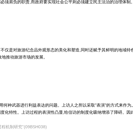
必须肩负的职责,而政府要实现社会公平则必须建立民主法治的治理体制
不仅是对旅游纪念品外观形态的美化和塑造,同时还赋予其鲜明的地域特
效地推动旅游市场的发展。
人采用何种武器进行利益表达的问题。上访人之所以采取"表演"的方式来作为
度化特性。上访过程的表演性凸显,给信访的制度化吸纳增添了障碍。因
过程机制研究”(09BSH038)