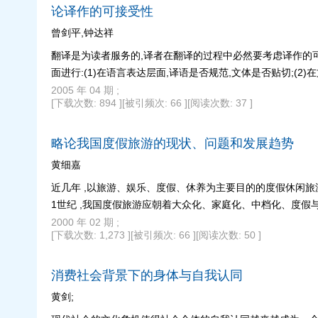
论译作的可接受性
曾剑平,钟达祥
翻译是为读者服务的,译者在翻译的过程中必然要考虑译作的
面进行:(1)在语言表达层面,译语是否规范,文体是否贴切;(
2005 年 04 期 ;
[下载次数: 894 ]
[被引频次: 66 ]
[阅读次数: 37 ]
略论我国度假旅游的现状、问题和发展趋势
黄细嘉
近几年 ,以旅游、娱乐、度假、休养为主要目的的度假休闲
1世纪 ,我国度假旅游应朝着大众化、家庭化、中档化、度假
2000 年 02 期 ;
[下载次数: 1,273 ]
[被引频次: 66 ]
[阅读次数: 50 ]
消费社会背景下的身体与自我认同
黄剑;