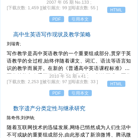
片面追求经济价值,忽视人文价值及对其保护。针对这些
2007 年 05 期 No.133 ;
[下载次数: 1,459 ]
[被引频次: 99 ]
[阅读次数: 55 ]
问题,宜从民俗学的视角探讨制约中华民俗体育发展的主
HTML
要因素,建议从加快相关配套的法制建设、明确其法律地
PDF
引用本文
位、加强自上而下金字塔式的政府主导机制、完善管理体
制、加强理论研究和宣传力度等方面入手,唤醒民众对中
高中生英语写作现状及教学策略
华体育文化的文化自觉,达到对其保护和发展的目的。
刘瑞青;
写作教学是高中英语教学的一个重要组成部分,贯穿于英
语教学的全过程,始终伴随着课文、词汇、语法等语言知
识的教学而展开。在新的《普通高中英语课程标准》中,
写作技能占有重要的作用,并对此提出了新的要求。写作
2010 年 S1 期 v.41 ;
[下载次数: 2,253 ]
[被引频次: 97 ]
[阅读次数: 33 ]
能反映学生多方面的语言运用能力,在高考中写作占有相
HTML
当的比重。
PDF
引用本文
数字遗产分类定性与继承研究
陈奇伟;刘伊纳;
随着互联网技术的迅猛发展,网络已悄然成为人们生活中
不可或缺的重要组成部分,由此形成了新浪微博、腾讯微