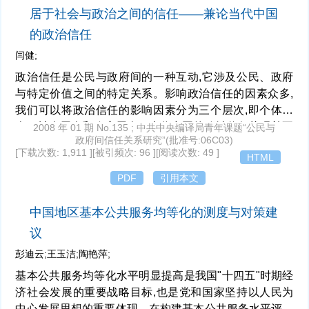
居于社会与政治之间的信任——兼论当代中国
阻却事由包括正当防卫、紧急避险状态下作为。
的政治信任
闫健;
政治信任是公民与政府间的一种互动,它涉及公民、政府
与特定价值之间的特定关系。影响政治信任的因素众多,
我们可以将政治信任的影响因素分为三个层次,即个体层
次、社会层次和政府层次。当代中国的政治信任状况并不
2008 年 01 期 No.135 ; 中共中央编译局青年课题“公民与
政府间信任关系研究”(批准号:06C03)
理想,公民对政府的信任度随着政府层级的降低而下降:公
[下载次数: 1,911 ]
[被引频次: 96 ]
[阅读次数: 49 ]
HTML
民对中央政府的信任度最高,省级政府次之,依此类推,公民
对乡镇政府的信任度则最低。在当下的中国,积极稳妥地
PDF
引用本文
推进政治体制改革,合理调整政府的相关政策,是培育政治
信任的现实选择。
中国地区基本公共服务均等化的测度与对策建
议
彭迪云;王玉洁;陶艳萍;
基本公共服务均等化水平明显提高是我国"十四五"时期经
济社会发展的重要战略目标,也是党和国家坚持以人民为
中心发展思想的重要体现。在构建基本公共服务水平评价