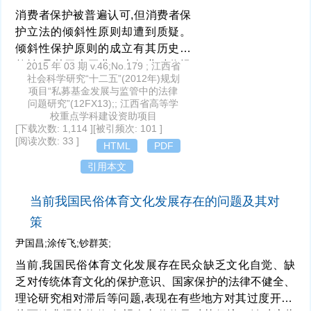
消费者保护被普遍认可,但消费者保
护立法的倾斜性原则却遭到质疑。
倾斜性保护原则的成立有其历史必
然性,是基于大工业、大行业时代提
2015 年 03 期 v.46;No.179 ; 江西省
社会科学研究“十二五”(2012年)规划
出的,旨在纠正社会经济生活中客观
项目“私募基金发展与监管中的法律
存在的实质不公平现象;有其社会基
问题研究”(12FX13);; 江西省高等学
础,即由于在消费活动中消费者与经
校重点学科建设资助项目
[下载次数: 1,114 ]
[被引频次: 101 ]
营者存在信息不对称、消费者明显
[阅读次数: 33 ]
HTML
PDF
的弱势地位,需要立法进行倾斜性权
利配置,以维护正常的社会经济秩
引用本文
序。从一些先行工业化国家的立法
来看,倾斜性保护的系列立法并没有
当前我国民俗体育文化发展存在的问题及其对
损害企业的整体利益,更不会扭曲、
策
破坏市场机制;我国的消费者保护立
尹国昌;涂传飞;钞群英;
法实践也表明,倾斜性保护原则体现
了现代社会公平价值和传统文化中
当前,我国民俗体育文化发展存在民众缺乏文化自觉、缺
的人本思想、彰显了消费者的消费
乏对传统体育文化的保护意识、国家保护的法律不健全、
尊严。
理论研究相对滞后等问题,表现在有些地方对其过度开发,