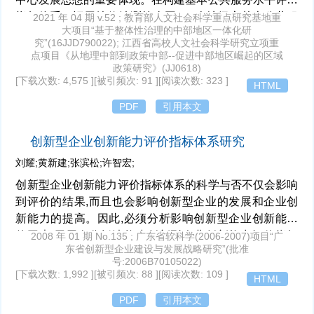
指标体系、运用熵值法测算全国282个地级市基本公共服
2021 年 04 期 v.52 ; 教育部人文社会科学重点研究基地重
大项目“基于整体性治理的中部地区一体化研
务水平的基础上,采用基尼系数法和泰尔指数法测度我国
究”(16JJD790022); 江西省高校人文社会科学研究立项重
八大综合经济区基本公共服务均等化程度。此外,通过系
点项目《从地理中部到政策中部--促进中部地区崛起的区域
统动态GMM方法实证检验地区经济发展水平、城镇化率
政策研究》(JJ0618)
[下载次数: 4,575 ]
[被引频次: 91 ]
[阅读次数: 323 ]
和财政支出均等化程度对基本公共服务均等化程度的影
HTML
响。结果表明:在样本观测后期,南部沿海、西南地区和大
PDF
引用本文
西北地区的基本公共服务均等化程度低于全国平均水平;
其余地区的基本公共服务均等化程度高于全国平均水平;
创新型企业创新能力评价指标体系研究
各影响因素对八大综合经济区基本公共服务均等化程度的
刘耀;黄新建;张滨松;许智宏;
作用差异较大。据此,应从完善现代财政制度、优化多元
主体参与机制、全面推进乡村振兴战略和健全监督考核机
创新型企业创新能力评价指标体系的科学与否不仅会影响
制等方面实现基本公共服务均等化的战略目标。
到评价的结果,而且也会影响创新型企业的发展和企业创
新能力的提高。因此,必须分析影响创新型企业创新能力
的因素,用层次分析法构建创新型企业创新能力评价指标
2008 年 01 期 No.135 ; 广东省软科学(2006-2007)项目“广
东省创新型企业建设与发展战略研究”(批准
体系。并运用模糊综合评价法进行实证分析,以验证评价
号:2006B70105022)
指标体系的可行性。
[下载次数: 1,992 ]
[被引频次: 88 ]
[阅读次数: 109 ]
HTML
PDF
引用本文