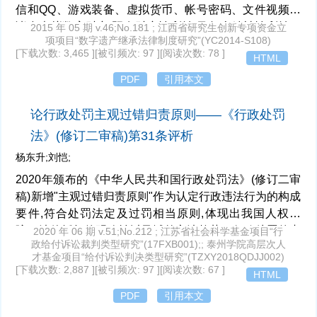
信和QQ、游戏装备、虚拟货币、帐号密码、文件视频等
诸多虚拟数字财产,既有财产性利益,又包含精神性利益。
2015 年 05 期 v.46;No.181 ; 江西省研究生创新专项资金立
项项目“数字遗产继承法律制度研究”(YC2014-S108)
数字遗产的属性、法律保护、继承等问题,都有待进行系
[下载次数: 3,465 ]
[被引频次: 97 ]
[阅读次数: 78 ]
HTML
统化研究。数字遗产能满足财产价值性、稀缺性和可支配
性的特质,具有财产权的法律属性,是包含物权、债权、知
PDF
引用本文
识产权等权利的集合体,应纳入现有财产权利体系中予以
保护;根据数字遗产是否具有明显的财产性的标准,可将"数
论行政处罚主观过错归责原则——《行政处罚
字遗产"分财产性显著类、人格性显著类、财产性和人格
法》(修订二审稿)第31条评析
性混合类三大类;不同类型的数字遗产应适用不同的继承
杨东升;刘恺;
规则规范,才有利于数字遗产继承纠纷的解决。
2020年颁布的《中华人民共和国行政处罚法》(修订二审
稿)新增"主观过错归责原则"作为认定行政违法行为的构成
要件,符合处罚法定及过罚相当原则,体现出我国人权保
障、法律授权的明确性以及域外立法趋势。行政处罚的责
2020 年 06 期 v.51;No.212 ; 江苏省社会科学基金项目“行
政给付诉讼裁判类型研究”(17FXB001);; 泰州学院高层次人
任形态有故意、过失和推定责任。鉴于行政违法与刑事违
才基金项目“给付诉讼判决类型研究”(TZXY2018QDJJ002)
法的承接性,可参照刑法之故意或过失规定。故意可采
[下载次数: 2,887 ]
[被引频次: 97 ]
[阅读次数: 67 ]
HTML
用"未必故意、意图、明知"之三分法理论,过失则无须区分
PDF
引用本文
认识过识和无认识过失。欠缺对规范效力的理解及违法性
错误认识,无法阻却行政违法的构成,主观过错责任原则的