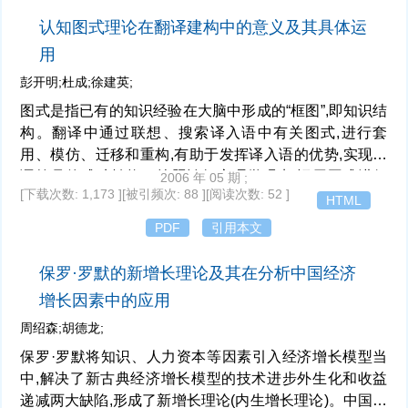
认知图式理论在翻译建构中的意义及其具体运
用
彭开明;杜成;徐建英;
图式是指已有的知识经验在大脑中形成的“框图”,即知识结
构。翻译中通过联想、搜索译入语中有关图式,进行套
用、模仿、迁移和重构,有助于发挥译入语的优势,实现双
语符号的成功转换。按照认知心理学观点,运用图式进行
2006 年 05 期 ;
[下载次数: 1,173 ]
[被引频次: 88 ]
[阅读次数: 52 ]
传译可包括三个方面,即运用原型匹配、运用模板匹配、
HTML
运用“自上而下”搜索。
PDF
引用本文
保罗·罗默的新增长理论及其在分析中国经济
增长因素中的应用
周绍森;胡德龙;
保罗·罗默将知识、人力资本等因素引入经济增长模型当
中,解决了新古典经济增长模型的技术进步外生化和收益
递减两大缺陷,形成了新增长理论(内生增长理论)。中国经