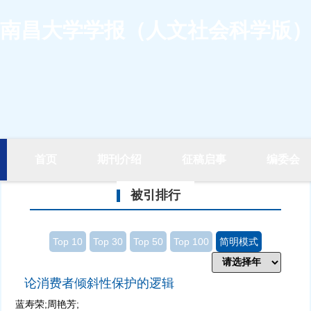
南昌大学学报（人文社会科学版
首页
期刊介绍
征稿启事
编委会
被引排行
Top 10
Top 30
Top 50
Top 100
简明模式
论消费者倾斜性保护的逻辑
蓝寿荣;周艳芳;