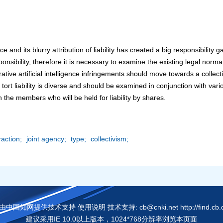
ce and its blurry attribution of liability has created a big responsibility
sponsibility, therefore it is necessary to examine the existing legal norma
nerative artificial intelligence infringements should move towards a colle
ce tort liability is diverse and should be examined in conjunction with var
in the members who will be held for liability by shares.
action;
joint agency;
type;
collectivism;
国知网提供技术支持 使用说明 技术支持: cb@cnki.net http://find.cb.cn
建议采用IE 10.0以上版本，1024*768分辨率浏览本页面